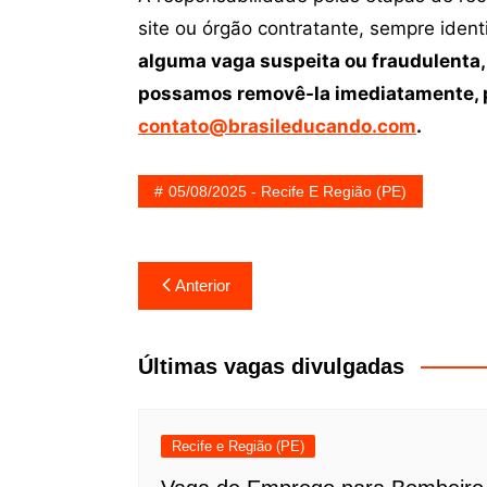
site ou órgão contratante, sempre iden
alguma vaga suspeita ou fraudulenta,
possamos removê-la imediatamente, p
contato@brasileducando.com
.
05/08/2025 - Recife E Região (PE)
Navegação
Anterior
de
Post
Últimas vagas divulgadas
Recife e Região (PE)