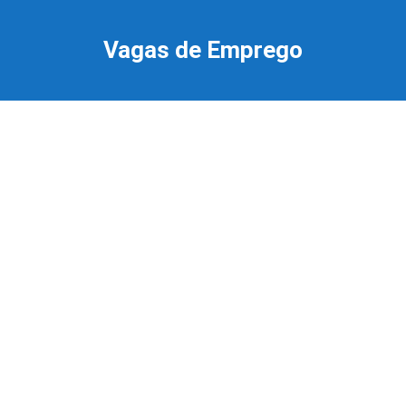
Ir
para
Vagas de Emprego
o
conteúdo