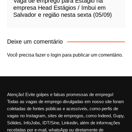
Vaga de emprego para Estágio na
empresa Head Estágios / Imbui em
Salvador e região nesta sexta (05/09)
Deixe um comentário
Você precisa fazer o
login
para publicar um comentário.
Atenção! Evite golpes e falsas promessas de emprego!
Todas as vagas de emprego divulgadas em nosso site foram
coletadas de fontes públicas e acessíveis, como perfis de
vagas no Instagram, sites de empregos, como Indeed, Gupy,
Sólides, InfoJobs, IDT/Sine, Linkedin, além de informações
recebidas por e-mail, whatsApp ou diretamente de