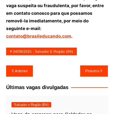
vaga suspeita ou fraudulenta, por favor, entre
em contato conosco para que possamos
removê-la imediatamente, por meio do
seguinte e-mail:
contato@brasileducando.com
.
04/08/2025 - Salvador E Região (BA)
Navegação
Anterior
Próximo
de
Post
Últimas vagas divulgadas
Salvador e Região (BA)