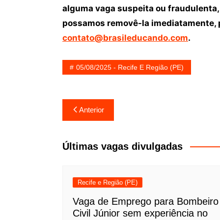
alguma vaga suspeita ou fraudulenta,
possamos removê-la imediatamente, p
contato@brasileducando.com
.
05/08/2025 - Recife E Região (PE)
Navegação
Anterior
de
Post
Últimas vagas divulgadas
Recife e Região (PE)
Vaga de Emprego para Bombeiro
Civil Júnior sem experiência no