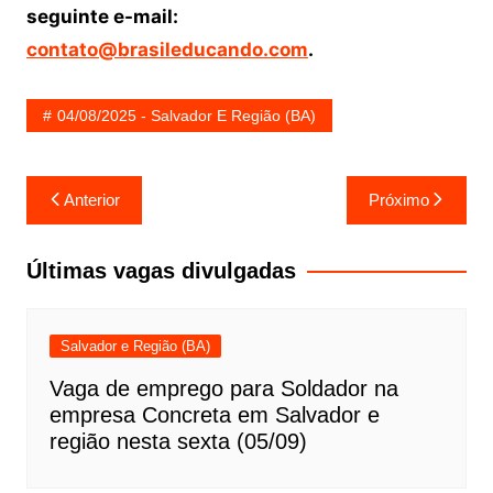
seguinte e-mail:
contato@brasileducando.com
.
04/08/2025 - Salvador E Região (BA)
Navegação
Anterior
Próximo
de
Post
Últimas vagas divulgadas
Salvador e Região (BA)
Vaga de emprego para Soldador na
empresa Concreta em Salvador e
região nesta sexta (05/09)