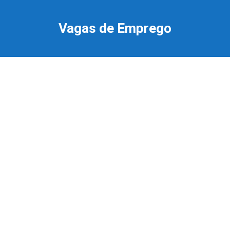
Ir
para
Vagas de Emprego
o
conteúdo