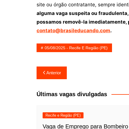
site ou órgão contratante, sempre iden
alguma vaga suspeita ou fraudulenta,
possamos removê-la imediatamente, p
contato@brasileducando.com
.
05/08/2025 - Recife E Região (PE)
Navegação
Anterior
de
Post
Últimas vagas divulgadas
Recife e Região (PE)
Vaga de Emprego para Bombeiro