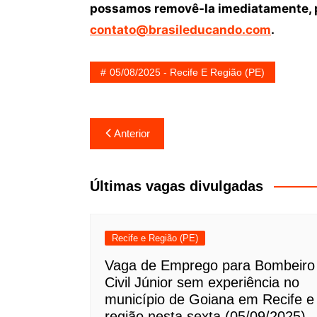
possamos removê-la imediatamente, p
contato@brasileducando.com
.
05/08/2025 - Recife E Região (PE)
Navegação
Anterior
de
Post
Últimas vagas divulgadas
Recife e Região (PE)
Vaga de Emprego para Bombeiro
Civil Júnior sem experiência no
município de Goiana em Recife e
região nesta sexta (05/09/2025)