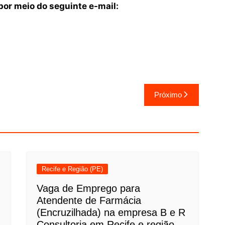
or meio do seguinte e-mail:
Próximo
Recife e Região (PE)
Vaga de Emprego para
Atendente de Farmácia
(Encruzilhada) na empresa B e R
Consultoria em Recife e região