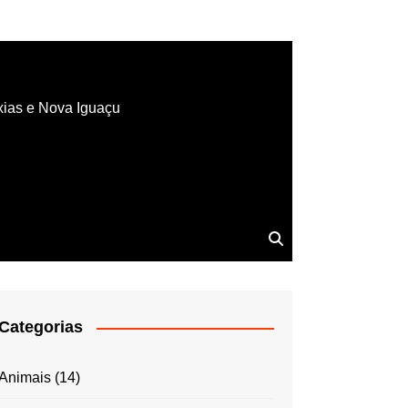
xias e Nova Iguaçu
Categorias
Animais
(14)