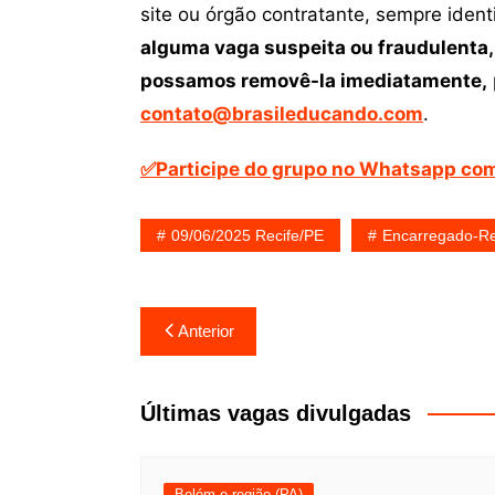
site ou órgão contratante, sempre iden
alguma vaga suspeita ou fraudulenta,
possamos removê-la imediatamente,
contato@brasileducando.com
.
✅Participe do grupo no Whatsapp com
09/06/2025 Recife/PE
Encarregado-Re
Navegação
Anterior
de
Post
Últimas vagas divulgadas
Belém e região (PA)