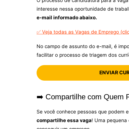
O processo de candidatura para a vaga
interesse nessa oportunidade de trab
e-mail informado abaixo.
✅ Veja todas as Vagas de Emprego (cli
No campo de assunto do e-mail, é import
facilitar o processo de triagem dos currí
ENVIAR CURR
➡️ Compartilhe com Quem P
Se você conhece pessoas que podem es
compartilhe essa vaga
! Uma pequena d
conseguir um emprego.