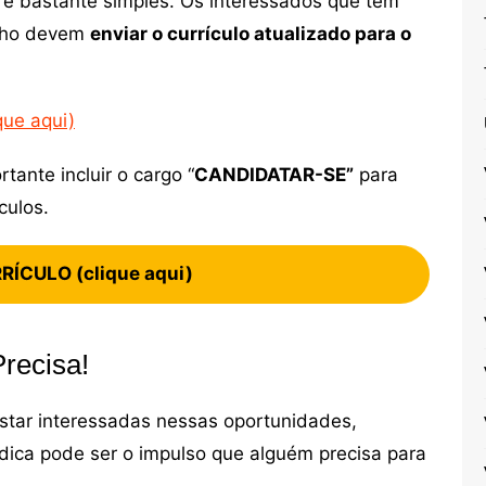
 é bastante simples. Os interessados que têm
alho devem
enviar o currículo atualizado
para o
que aqui)
ante incluir o cargo “
CANDIDATAR-SE”
para
culos.
ÍCULO (clique aqui)
recisa!
tar interessadas nessas oportunidades,
ica pode ser o impulso que alguém precisa para