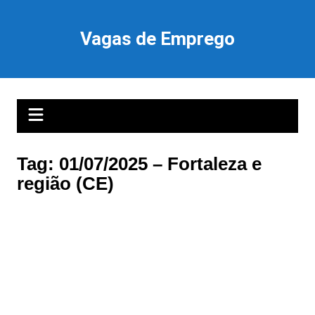
Ir
para
Vagas de Emprego
o
conteúdo
Tag:
01/07/2025 – Fortaleza e
região (CE)