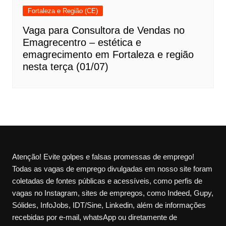
Fortaleza e Região (CE)
Vaga para Consultora de Vendas no
Emagrecentro – estética e
emagrecimento em Fortaleza e região
nesta terça (01/07)
Atenção! Evite golpes e falsas promessas de emprego!
Todas as vagas de emprego divulgadas em nosso site foram
coletadas de fontes públicas e acessíveis, como perfis de
vagas no Instagram, sites de empregos, como Indeed, Gupy,
Sólides, InfoJobs, IDT/Sine, Linkedin, além de informações
recebidas por e-mail, whatsApp ou diretamente de