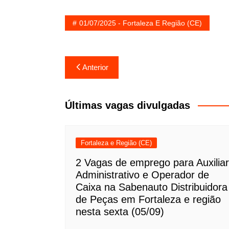
01/07/2025 - Fortaleza E Região (CE)
Navegação
Anterior
de
Post
Últimas vagas divulgadas
Fortaleza e Região (CE)
2 Vagas de emprego para Auxiliar
Administrativo e Operador de
Caixa na Sabenauto Distribuidora
de Peças em Fortaleza e região
nesta sexta (05/09)