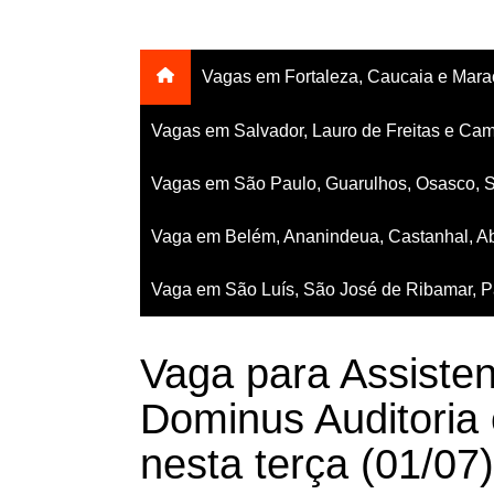
Vagas em Fortaleza, Caucaia e Mar
Vagas em Salvador, Lauro de Freitas e Cam
Vagas em São Paulo, Guarulhos, Osasco, 
Vaga em Belém, Ananindeua, Castanhal, Ab
Vaga em São Luís, São José de Ribamar, Pa
Vaga para Assisten
Dominus Auditoria 
nesta terça (01/07)