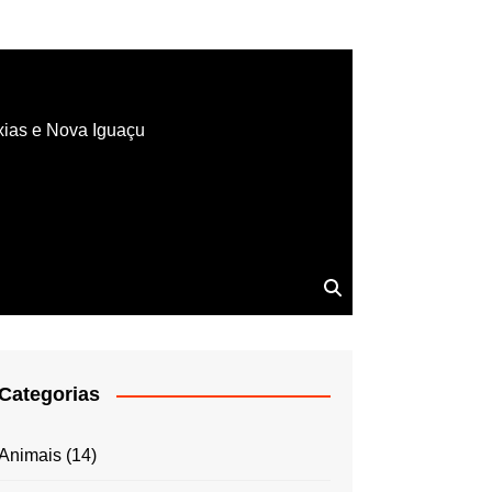
xias e Nova Iguaçu
Categorias
Animais
(14)