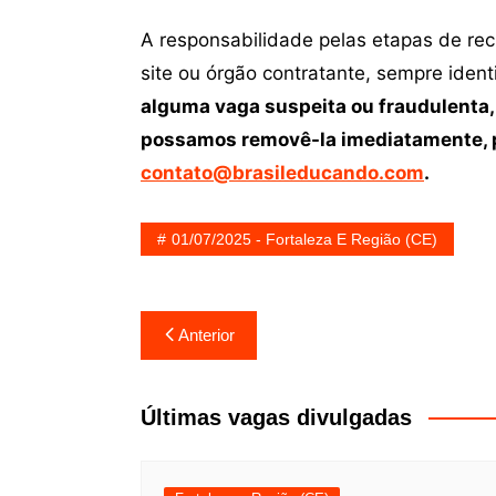
A responsabilidade pelas etapas de re
site ou órgão contratante, sempre iden
alguma vaga suspeita ou fraudulenta,
possamos removê-la imediatamente, p
contato@brasileducando.com
.
01/07/2025 - Fortaleza E Região (CE)
Navegação
Anterior
de
Post
Últimas vagas divulgadas