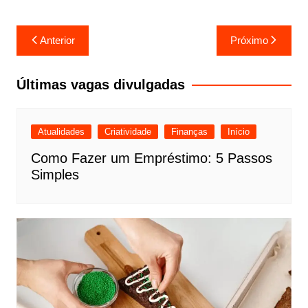
Navegação
Anterior
Próximo
de
Post
Últimas vagas divulgadas
Atualidades
Criatividade
Finanças
Início
Como Fazer um Empréstimo: 5 Passos
Simples