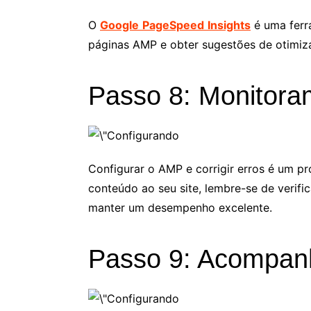
O
Google
PageSpeed
Insights
é uma ferr
páginas AMP e obter sugestões de otimiza
Passo 8: Monitora
Configurar o AMP e corrigir erros é um p
conteúdo ao seu site, lembre-se de verifi
manter um desempenho excelente.
Passo 9: Acompan