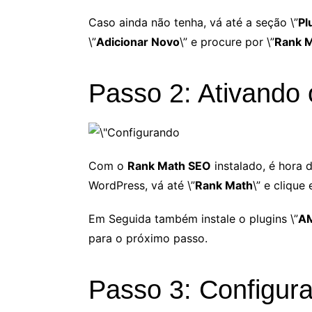
Caso ainda não tenha, vá até a seção \”
Pl
\”
Adicionar Novo
\” e procure por \”
Rank 
Passo 2: Ativando
Com o
Rank Math SEO
instalado, é hora 
WordPress, vá até \”
Rank Math
\” e clique 
Em Seguida também instale o plugins \”
AM
para o próximo passo.
Passo 3: Configur