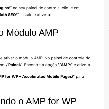
ugins
\” no seu painel de controle, clique em
Math SEO
\”. Instale e ative-o.
 o Módulo AMP
de ativar o módulo AMP. No painel de controle do
em \”
Painel
\”. Encontre a opção \”
AMP
\” e ative-a.
P for WP – Accelerated Mobile Pages\”
para ir
ando o AMP for WP