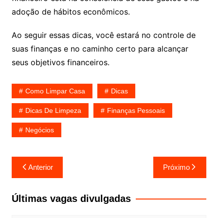
adoção de hábitos econômicos.
Ao seguir essas dicas, você estará no controle de
suas finanças e no caminho certo para alcançar
seus objetivos financeiros.
Como Limpar Casa
Dicas
Dicas De Limpeza
Finanças Pessoais
Negócios
Navegação
Anterior
Próximo
de
Post
Últimas vagas divulgadas