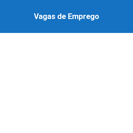
Ir
para
Vagas de Emprego
o
conteúdo