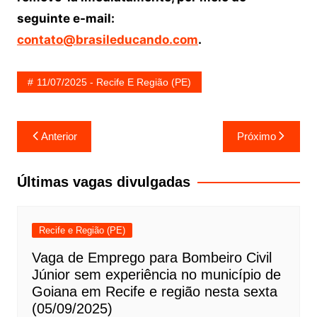
seguinte e-mail:
contato@brasileducando.com
.
11/07/2025 - Recife E Região (PE)
Navegação
Anterior
Próximo
de
Post
Últimas vagas divulgadas
Recife e Região (PE)
Vaga de Emprego para Bombeiro Civil
Júnior sem experiência no município de
Goiana em Recife e região nesta sexta
(05/09/2025)