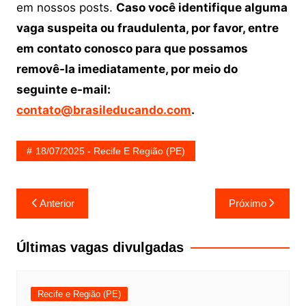
em nossos posts.
Caso você identifique alguma
vaga suspeita ou fraudulenta, por favor, entre
em contato conosco para que possamos
removê-la imediatamente, por meio do
seguinte e-mail:
contato@brasileducando.com
.
18/07/2025 - Recife E Região (PE)
Navegação
Anterior
Próximo
de
Post
Últimas vagas divulgadas
Recife e Região (PE)