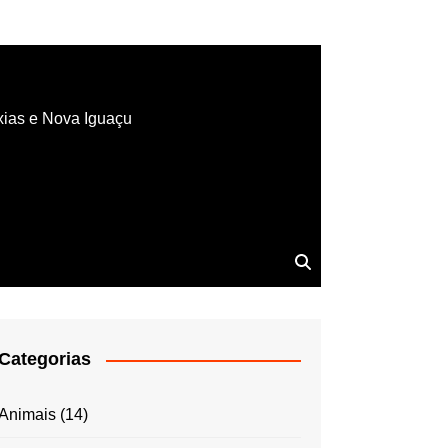
xias e Nova Iguaçu
Categorias
Animais
(14)