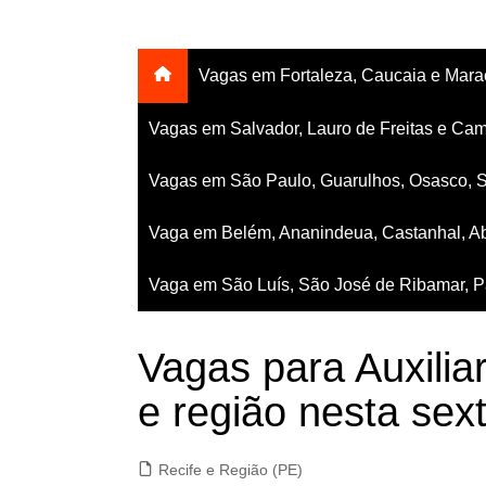
Vagas em Fortaleza, Caucaia e Mar
Vagas em Salvador, Lauro de Freitas e Cam
Vagas em São Paulo, Guarulhos, Osasco, 
Vaga em Belém, Ananindeua, Castanhal, Ab
Vaga em São Luís, São José de Ribamar, Pa
Vagas para Auxilia
e região nesta sex
Recife e Região (PE)