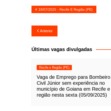
18/07/2025 - Recife E Região (PE)
Navegação
Anterior
de
Post
Últimas vagas divulgadas
Recife e Região (PE)
Vaga de Emprego para Bombeiro
Civil Júnior sem experiência no
município de Goiana em Recife e
região nesta sexta (05/09/2025)