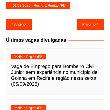
01/07/2025 - Recife E Região (PE)
Navegação
Anterior
Próximo
de
Post
Últimas vagas divulgadas
Recife e Região (PE)
Vaga de Emprego para Bombeiro Civil
Júnior sem experiência no município de
Goiana em Recife e região nesta sexta
(05/09/2025)
Recife e Região (PE)