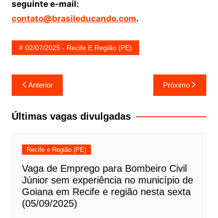
seguinte e-mail:
contato@brasileducando.com
.
02/07/2025 - Recife E Região (PE)
Navegação
Anterior
Próximo
de
Post
Últimas vagas divulgadas
Recife e Região (PE)
Vaga de Emprego para Bombeiro Civil
Júnior sem experiência no município de
Goiana em Recife e região nesta sexta
(05/09/2025)