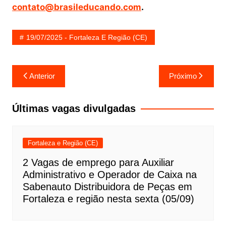
contato@brasileducando.com
.
19/07/2025 - Fortaleza E Região (CE)
Navegação
Anterior
Próximo
de
Post
Últimas vagas divulgadas
Fortaleza e Região (CE)
2 Vagas de emprego para Auxiliar
Administrativo e Operador de Caixa na
Sabenauto Distribuidora de Peças em
Fortaleza e região nesta sexta (05/09)