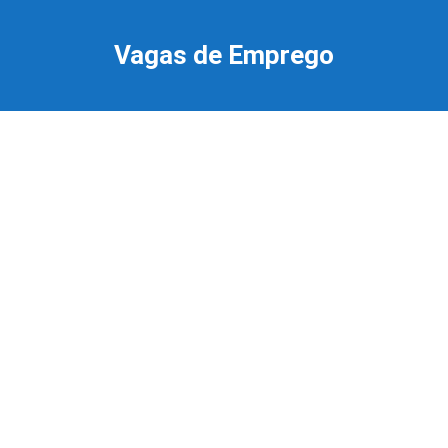
Ir
para
Vagas de Emprego
o
conteúdo