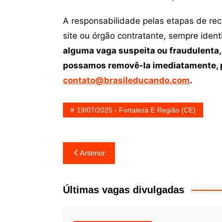
A responsabilidade pelas etapas de re
site ou órgão contratante, sempre iden
alguma vaga suspeita ou fraudulenta,
possamos removê-la imediatamente, p
contato@brasileducando.com
.
19/07/2025 - Fortaleza E Região (CE)
Navegação
Anterior
de
Post
Últimas vagas divulgadas