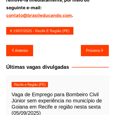
removê-la imediatamente, por meio do
seguinte e-mail:
contato@brasileducando.com
.
19/07/2025 - Recife E Região (PE)
Navegação
Anterior
Próximo
de
Post
Últimas vagas divulgadas
Recife e Região (PE)
Vaga de Emprego para Bombeiro Civil
Júnior sem experiência no município de
Goiana em Recife e região nesta sexta
(05/09/2025)