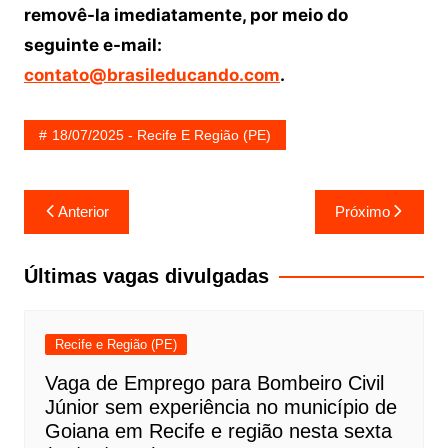
removê-la imediatamente, por meio do
seguinte e-mail:
contato@brasileducando.com
.
18/07/2025 - Recife E Região (PE)
Navegação
Anterior
Próximo
de
Post
Últimas vagas divulgadas
Recife e Região (PE)
Vaga de Emprego para Bombeiro Civil
Júnior sem experiência no município de
Goiana em Recife e região nesta sexta