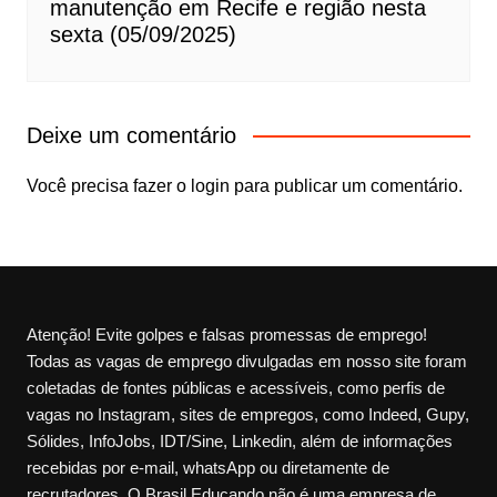
manutenção em Recife e região nesta
sexta (05/09/2025)
Deixe um comentário
Você precisa fazer o
login
para publicar um comentário.
Atenção! Evite golpes e falsas promessas de emprego!
Todas as vagas de emprego divulgadas em nosso site foram
coletadas de fontes públicas e acessíveis, como perfis de
vagas no Instagram, sites de empregos, como Indeed, Gupy,
Sólides, InfoJobs, IDT/Sine, Linkedin, além de informações
recebidas por e-mail, whatsApp ou diretamente de
recrutadores. O Brasil Educando não é uma empresa de