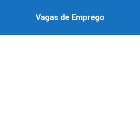
Ir
para
Vagas de Emprego
o
conteúdo