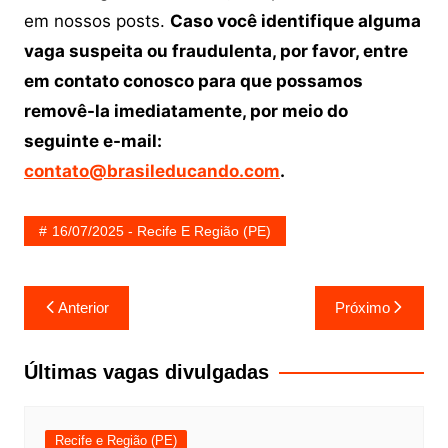
em nossos posts.
Caso você identifique alguma
vaga suspeita ou fraudulenta, por favor, entre
em contato conosco para que possamos
removê-la imediatamente, por meio do
seguinte e-mail:
contato@brasileducando.com
.
16/07/2025 - Recife E Região (PE)
Navegação
Anterior
Próximo
de
Post
Últimas vagas divulgadas
Recife e Região (PE)