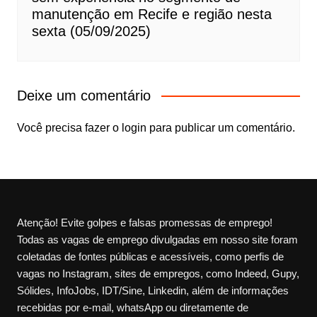
manutenção em Recife e região nesta
sexta (05/09/2025)
Deixe um comentário
Você precisa fazer o
login
para publicar um comentário.
Atenção! Evite golpes e falsas promessas de emprego!
Todas as vagas de emprego divulgadas em nosso site foram
coletadas de fontes públicas e acessíveis, como perfis de
vagas no Instagram, sites de empregos, como Indeed, Gupy,
Sólides, InfoJobs, IDT/Sine, Linkedin, além de informações
recebidas por e-mail, whatsApp ou diretamente de