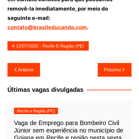
removê-la imediatamente, por meio do
seguinte e-mail:
contato@brasileducando.com
.
12/07/2025 - Recife E Região (PE)
Navegação
Anterior
Próximo
de
Post
Últimas vagas divulgadas
Recife e Região (PE)
Vaga de Emprego para Bombeiro Civil
Júnior sem experiência no município de
Goiana em Recife e região nesta sexta