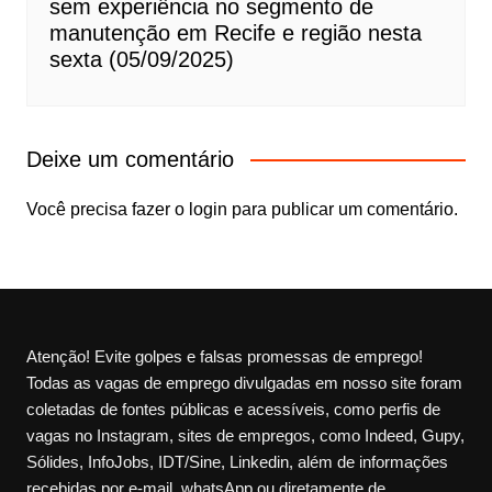
sem experiência no segmento de
manutenção em Recife e região nesta
sexta (05/09/2025)
Deixe um comentário
Você precisa fazer o
login
para publicar um comentário.
Atenção! Evite golpes e falsas promessas de emprego!
Todas as vagas de emprego divulgadas em nosso site foram
coletadas de fontes públicas e acessíveis, como perfis de
vagas no Instagram, sites de empregos, como Indeed, Gupy,
Sólides, InfoJobs, IDT/Sine, Linkedin, além de informações
recebidas por e-mail, whatsApp ou diretamente de