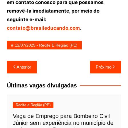
em contato conosco para que possamos
removê-la imediatamente, por meio do
seguinte e-mail:
contato@brasileducando.com
.
12/07/2025 - Recife E Região (PE)
Navegação
Anterior
Próximo
de
Post
Últimas vagas divulgadas
Recife e Região (PE)
Vaga de Emprego para Bombeiro Civil
Júnior sem experiência no município de