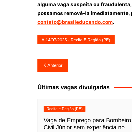
alguma vaga suspeita ou fraudulenta,
possamos removê-la imediatamente, p
contato@brasileducando.com
.
14/07/2025 - Recife E Região (PE)
Navegação
Anterior
de
Post
Últimas vagas divulgadas
Recife e Região (PE)
Vaga de Emprego para Bombeiro
Civil Júnior sem experiência no