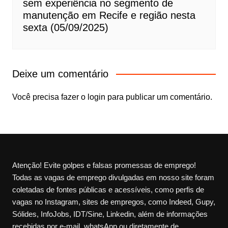
sem experiência no segmento de
manutenção em Recife e região nesta
sexta (05/09/2025)
Deixe um comentário
Você precisa fazer o
login
para publicar um comentário.
Atenção! Evite golpes e falsas promessas de emprego!
Todas as vagas de emprego divulgadas em nosso site foram
coletadas de fontes públicas e acessíveis, como perfis de
vagas no Instagram, sites de empregos, como Indeed, Gupy,
Sólides, InfoJobs, IDT/Sine, Linkedin, além de informações
recebidas por e-mail, whatsApp ou diretamente de