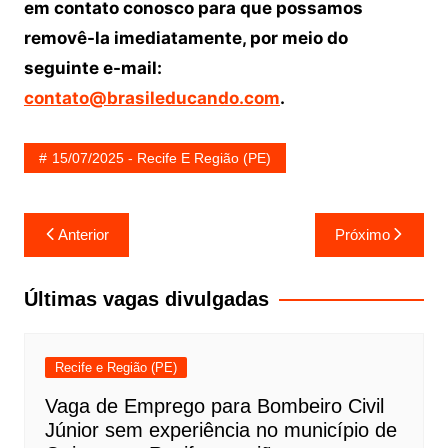
em contato conosco para que possamos
removê-la imediatamente, por meio do
seguinte e-mail:
contato@brasileducando.com
.
15/07/2025 - Recife E Região (PE)
Navegação
Anterior
Próximo
de
Post
Últimas vagas divulgadas
Recife e Região (PE)
Vaga de Emprego para Bombeiro Civil
Júnior sem experiência no município de