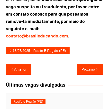
vaga suspeita ou fraudulenta, por favor, entre
em contato conosco para que possamos
removê-la imediatamente, por meio do
seguinte e-mail:
contato@brasileducando.com
.
16/07/2025 - Recife E Região (PE)
Navegação
Anterior
Próximo
de
Post
Últimas vagas divulgadas
Recife e Região (PE)