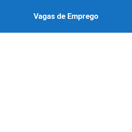
Ir
para
Vagas de Emprego
o
conteúdo