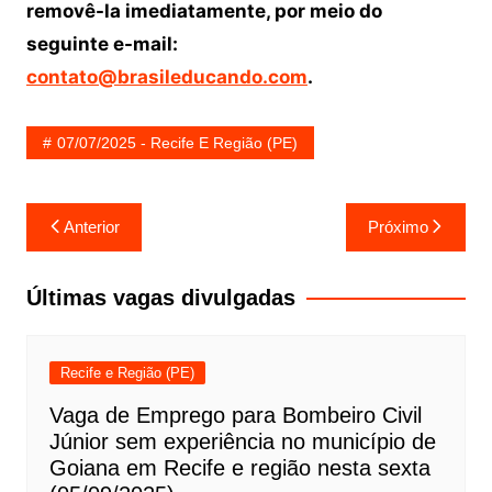
removê-la imediatamente, por meio do
seguinte e-mail:
contato@brasileducando.com
.
07/07/2025 - Recife E Região (PE)
Navegação
Anterior
Próximo
de
Post
Últimas vagas divulgadas
Recife e Região (PE)
Vaga de Emprego para Bombeiro Civil
Júnior sem experiência no município de
Goiana em Recife e região nesta sexta