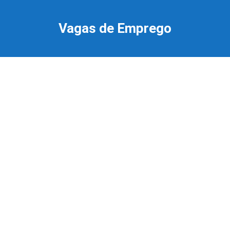
Ir
para
Vagas de Emprego
o
conteúdo