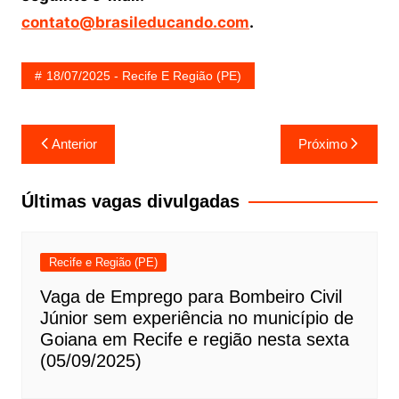
contato@brasileducando.com
.
18/07/2025 - Recife E Região (PE)
Navegação
Anterior
Próximo
de
Post
Últimas vagas divulgadas
Recife e Região (PE)
Vaga de Emprego para Bombeiro Civil
Júnior sem experiência no município de
Goiana em Recife e região nesta sexta
(05/09/2025)