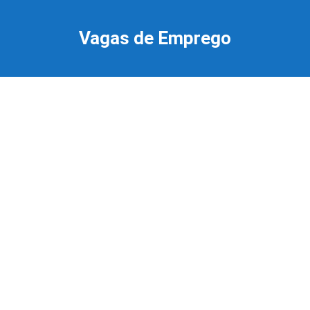
Ir
para
Vagas de Emprego
o
conteúdo