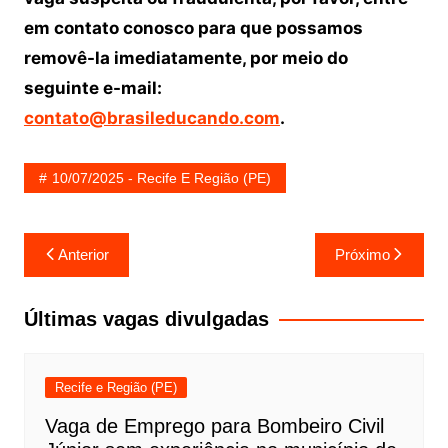
em contato conosco para que possamos
removê-la imediatamente, por meio do
seguinte e-mail:
contato@brasileducando.com
.
10/07/2025 - Recife E Região (PE)
Navegação
Anterior
Próximo
de
Post
Últimas vagas divulgadas
Recife e Região (PE)
Vaga de Emprego para Bombeiro Civil