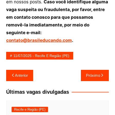
em nossos posts.
Caso você identifique alguma
vaga suspeita ou fraudulenta, por favor, entre
em contato conosco para que possamos
removê-la imediatamente, por meio do
seguinte e-mail:
contato@brasileducando.com
.
11/07/2025 - Recife E Região (PE)
Navegação
Anterior
Próximo
de
Post
Últimas vagas divulgadas
Recife e Região (PE)