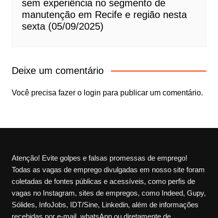
sem experiência no segmento de
manutenção em Recife e região nesta
sexta (05/09/2025)
Deixe um comentário
Você precisa fazer o
login
para publicar um comentário.
Atenção! Evite golpes e falsas promessas de emprego!
Todas as vagas de emprego divulgadas em nosso site foram
coletadas de fontes públicas e acessíveis, como perfis de
vagas no Instagram, sites de empregos, como Indeed, Gupy,
Sólides, InfoJobs, IDT/Sine, Linkedin, além de informações
recebidas por e-mail, whatsApp ou diretamente de