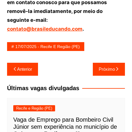
em contato conosco para que possamos
removê-la imediatamente, por meio do
seguinte e-mail:
contato@brasileducando.com
.
17/07/2025 - Recife E Região (PE)
Navegação
Anterior
Próximo
de
Post
Últimas vagas divulgadas
Recife e Região (PE)
Vaga de Emprego para Bombeiro Civil
Júnior sem experiência no município de