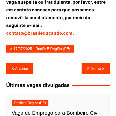
vaga suspeita ou fraudulenta, por favor, entre
em contato conosco para que possamos
removê-la imediatamente, por meio do
seguinte e-mail:
contato@brasileducando.com
.
17/07/2025 - Recife E Região (PE)
Navegação
Anterior
Próximo
de
Post
Últimas vagas divulgadas
Recife e Região (PE)
Vaga de Emprego para Bombeiro Civil