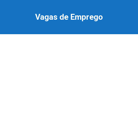
Ir
para
Vagas de Emprego
o
conteúdo