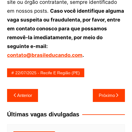
site ou órgão contratante, sempre identificado
em nossos posts.
Caso você identifique alguma
vaga suspeita ou fraudulenta, por favor, entre
em contato conosco para que possamos
removê-la imediatamente, por meio do
seguinte e-mail:
contato@brasileducando.com
.
22/07/2025 - Recife E Região (PE)
Navegação
Anterior
Próximo
de
Post
Últimas vagas divulgadas