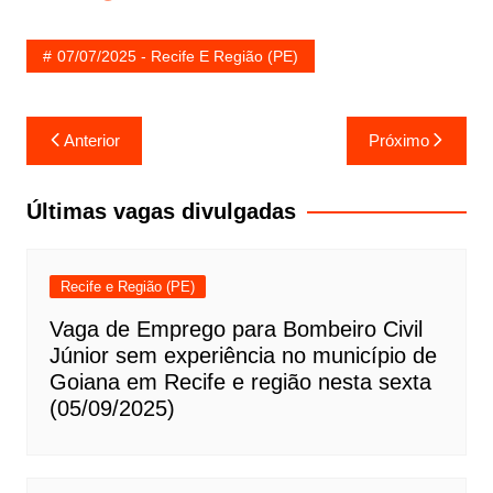
07/07/2025 - Recife E Região (PE)
Navegação
Anterior
Próximo
de
Post
Últimas vagas divulgadas
Recife e Região (PE)
Vaga de Emprego para Bombeiro Civil
Júnior sem experiência no município de
Goiana em Recife e região nesta sexta
(05/09/2025)