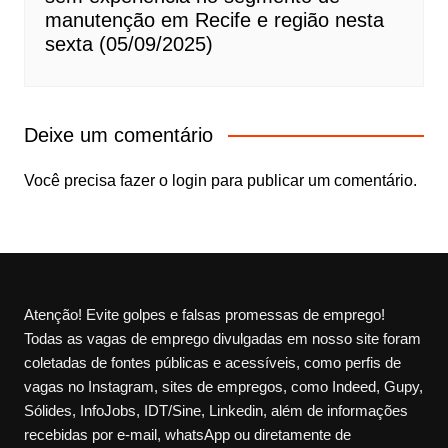
manutenção em Recife e região nesta
sexta (05/09/2025)
Deixe um comentário
Você precisa fazer o
login
para publicar um comentário.
Atenção! Evite golpes e falsas promessas de emprego!
Todas as vagas de emprego divulgadas em nosso site foram
coletadas de fontes públicas e acessíveis, como perfis de
vagas no Instagram, sites de empregos, como Indeed, Gupy,
Sólides, InfoJobs, IDT/Sine, Linkedin, além de informações
recebidas por e-mail, whatsApp ou diretamente de