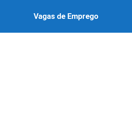
Ir
para
Vagas de Emprego
o
conteúdo