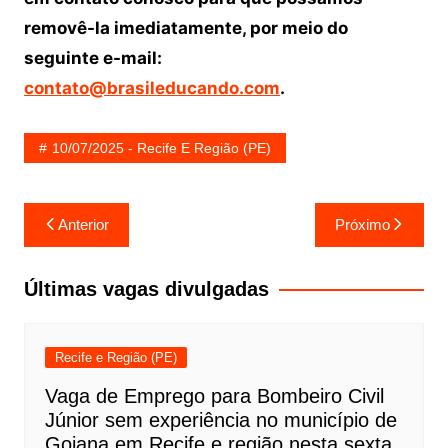
removê-la imediatamente, por meio do
seguinte e-mail:
contato@brasileducando.com
.
10/07/2025 - Recife E Região (PE)
Navegação
Anterior
Próximo
de
Post
Últimas vagas divulgadas
Recife e Região (PE)
Vaga de Emprego para Bombeiro Civil
Júnior sem experiência no município de
Goiana em Recife e região nesta sexta