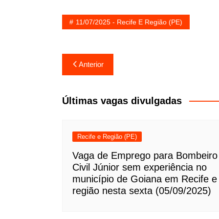
11/07/2025 - Recife E Região (PE)
Navegação
Anterior
de
Post
Últimas vagas divulgadas
Recife e Região (PE)
Vaga de Emprego para Bombeiro
Civil Júnior sem experiência no
município de Goiana em Recife e
região nesta sexta (05/09/2025)