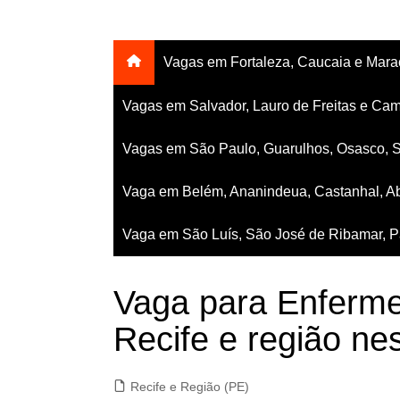
Vagas em Fortaleza, Caucaia e Mar
Vagas em Salvador, Lauro de Freitas e Cam
Vagas em São Paulo, Guarulhos, Osasco, 
Vaga em Belém, Ananindeua, Castanhal, Ab
Vaga em São Luís, São José de Ribamar, Pa
Vaga para Enferme
Recife e região nes
Recife e Região (PE)