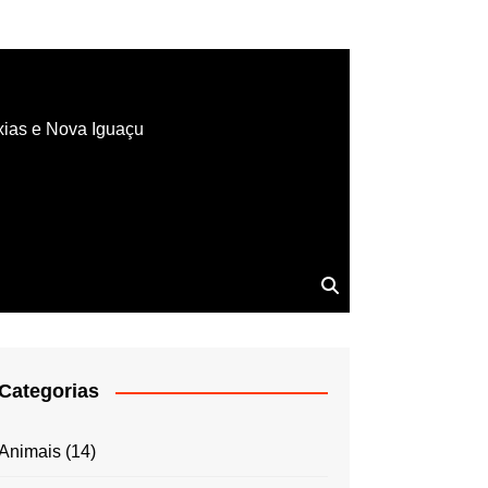
xias e Nova Iguaçu
Categorias
Animais
(14)