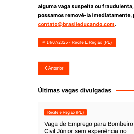
alguma vaga suspeita ou fraudulenta,
possamos removê-la imediatamente, p
contato@brasileducando.com
.
14/07/2025 - Recife E Região (PE)
Navegação
Anterior
de
Post
Últimas vagas divulgadas
Recife e Região (PE)
Vaga de Emprego para Bombeiro
Civil Júnior sem experiência no