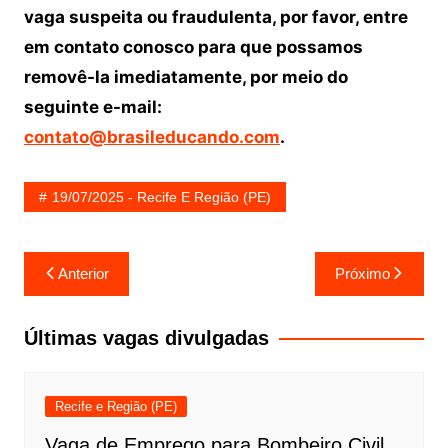
vaga suspeita ou fraudulenta, por favor, entre
em contato conosco para que possamos
removê-la imediatamente, por meio do
seguinte e-mail:
contato@brasileducando.com
.
19/07/2025 - Recife E Região (PE)
Navegação
Anterior
Próximo
de
Post
Últimas vagas divulgadas
Recife e Região (PE)
Vaga de Emprego para Bombeiro Civil