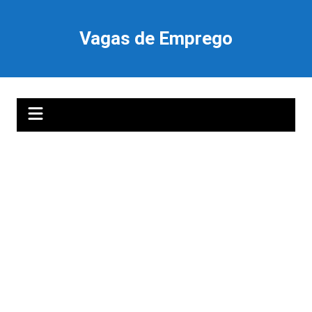
Ir
para
Vagas de Emprego
o
conteúdo