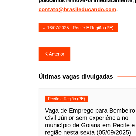
possamos removê-la imediatamente, p
contato@brasileducando.com
.
16/07/2025 - Recife E Região (PE)
Navegação
Anterior
de
Post
Últimas vagas divulgadas
Recife e Região (PE)
Vaga de Emprego para Bombeiro
Civil Júnior sem experiência no
município de Goiana em Recife e
região nesta sexta (05/09/2025)