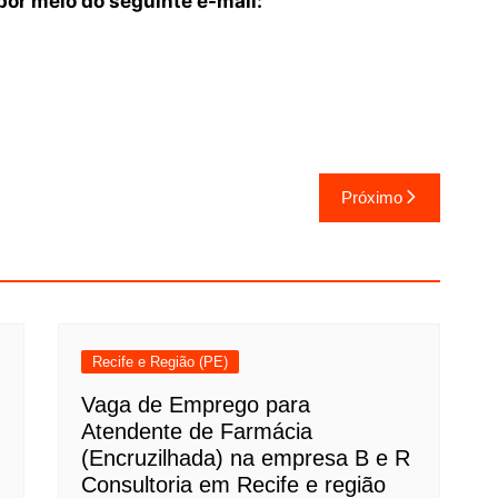
or meio do seguinte e-mail:
Próximo
Recife e Região (PE)
Vaga de Emprego para
Atendente de Farmácia
(Encruzilhada) na empresa B e R
Consultoria em Recife e região