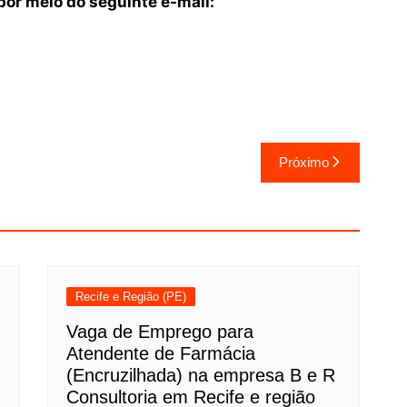
or meio do seguinte e-mail:
Próximo
Recife e Região (PE)
Vaga de Emprego para
Atendente de Farmácia
(Encruzilhada) na empresa B e R
Consultoria em Recife e região