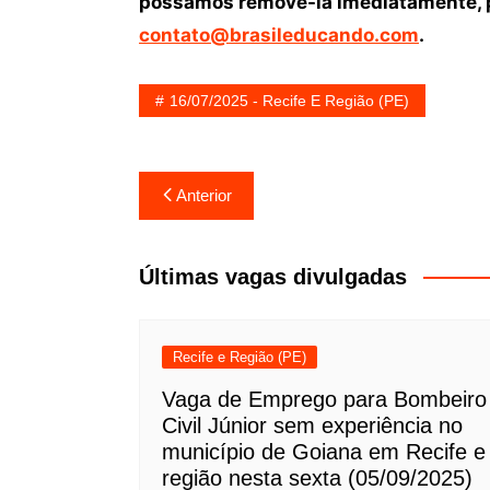
possamos removê-la imediatamente, p
contato@brasileducando.com
.
16/07/2025 - Recife E Região (PE)
Navegação
Anterior
de
Post
Últimas vagas divulgadas
Recife e Região (PE)
Vaga de Emprego para Bombeiro
Civil Júnior sem experiência no
município de Goiana em Recife e
região nesta sexta (05/09/2025)