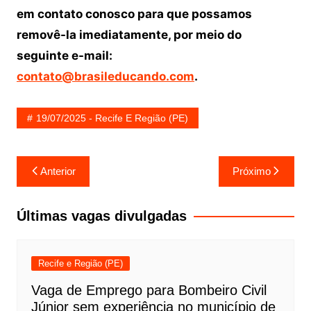
em contato conosco para que possamos
removê-la imediatamente, por meio do
seguinte e-mail:
contato@brasileducando.com
.
19/07/2025 - Recife E Região (PE)
Navegação
Anterior
Próximo
de
Post
Últimas vagas divulgadas
Recife e Região (PE)
Vaga de Emprego para Bombeiro Civil
Júnior sem experiência no município de