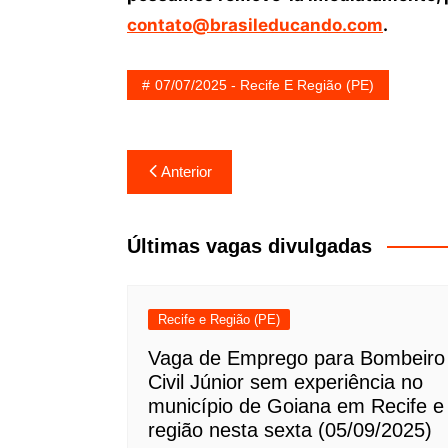
contato@brasileducando.com
.
07/07/2025 - Recife E Região (PE)
Navegação
Anterior
de
Post
Últimas vagas divulgadas
Recife e Região (PE)
Vaga de Emprego para Bombeiro
Civil Júnior sem experiência no
município de Goiana em Recife e
região nesta sexta (05/09/2025)