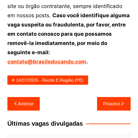
site ou órgão contratante, sempre identificado
em nossos posts.
Caso você identifique alguma
vaga suspeita ou fraudulenta, por favor, entre
em contato conosco para que possamos
removê-la imediatamente, por meio do
seguinte e-mail:
contato@brasileducando.com
.
14/07/2025 - Recife E Região (PE)
Navegação
Anterior
Próximo
de
Post
Últimas vagas divulgadas