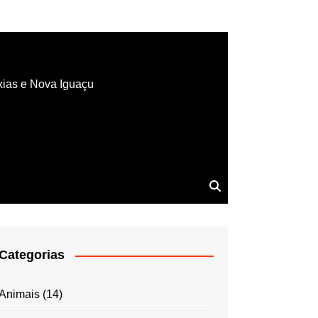
xias e Nova Iguaçu
Categorias
Animais
(14)