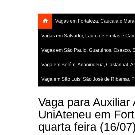
Vagas em Fortaleza, Caucaia e Mar
Vagas em Salvador, Lauro de Freitas e Cam
Vagas em São Paulo, Guarulhos, Osasco, 
Vaga em Belém, Ananindeua, Castanhal, Ab
Vaga em São Luís, São José de Ribamar, Pa
Vaga para Auxiliar 
UniAteneu em Fort
quarta feira (16/07