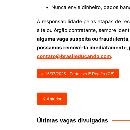
Nunca envie dinheiro, dados ban
A responsabilidade pelas etapas de re
site ou órgão contratante, sempre iden
alguma vaga suspeita ou fraudulenta,
possamos removê-la imediatamente, p
contato@brasileducando.com
.
16/07/2025 - Fortaleza E Região (CE)
Navegação
Anterior
de
Post
Últimas vagas divulgadas