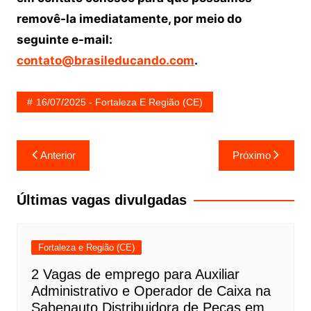
removê-la imediatamente, por meio do
seguinte e-mail:
contato@brasileducando.com
.
16/07/2025 - Fortaleza E Região (CE)
Navegação
Anterior
Próximo
de
Post
Últimas vagas divulgadas
Fortaleza e Região (CE)
2 Vagas de emprego para Auxiliar
Administrativo e Operador de Caixa na
Sabenauto Distribuidora de Peças em