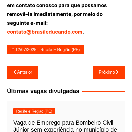
em contato conosco para que possamos
removê-la imediatamente, por meio do
seguinte e-mail:
contato@brasileducando.com
.
12/07/2025 - Recife E Região (PE)
Navegação
Anterior
Próximo
de
Post
Últimas vagas divulgadas
Recife e Região (PE)
Vaga de Emprego para Bombeiro Civil
Júnior sem experiência no município de