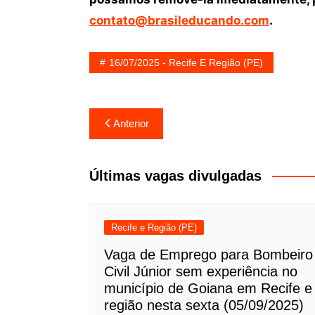
contato@brasileducando.com
.
16/07/2025 - Recife E Região (PE)
Navegação
Anterior
de
Post
Últimas vagas divulgadas
Recife e Região (PE)
Vaga de Emprego para Bombeiro
Civil Júnior sem experiência no
município de Goiana em Recife e
região nesta sexta (05/09/2025)