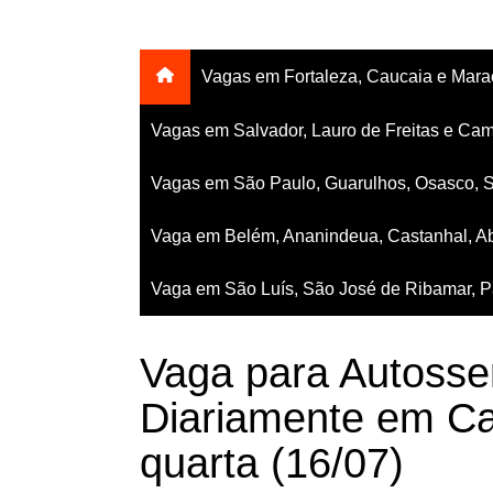
Vagas em Fortaleza, Caucaia e Mar
Vagas em Salvador, Lauro de Freitas e Cam
Vagas em São Paulo, Guarulhos, Osasco, 
Vaga em Belém, Ananindeua, Castanhal, Ab
Vaga em São Luís, São José de Ribamar, Pa
Vaga para Autosse
Diariamente em Ca
quarta (16/07)