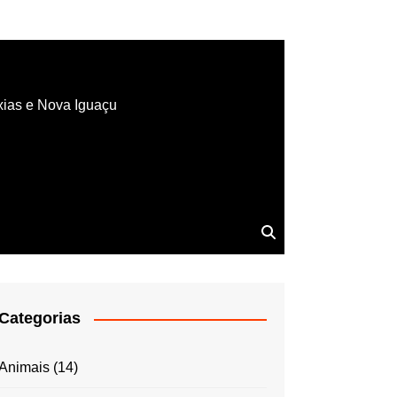
xias e Nova Iguaçu
Categorias
Animais
(14)